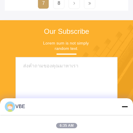
7
8
Our Subscribe
Lorem sum is not simply 
random text.
VBE
ส่ง
6:35 AM