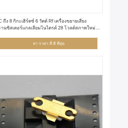
หา ราคา ที่ ดี ที่สุด
 ถึง 8 กิกะเฮิร์ตซ์ 6 วัตต์ Rf เครื่องขยายเสียง
านซิสเตอร์แกลเลียมไนไตรด์ 28 โวลต์สภาพใหม่
ิม
หา ราคา ที่ ดี ที่สุด