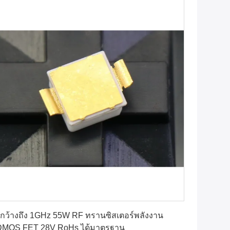
หา ราคา ที่ ดี ที่สุด
กว้างถึง 1GHz 55W RF ทรานซิสเตอร์พลังงาน
DMOS FET 28V RoHs ได้มาตรฐาน