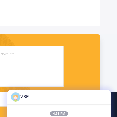
VBE
ส่ง
4:58 PM