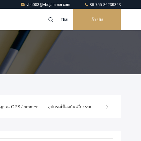
vbe003@vbejammer.com
86-755-86239323
อ้างอิง
Thai
้องกันเสียงรบกวนจมูก
เครื่องตรวจจับเครื่องบินไร้คนขับ
การสกัดกั