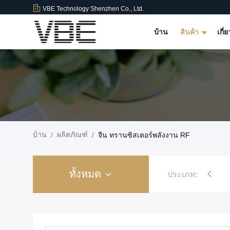
VBE Technology Shenzhen Co., Ltd.
บ้าน
สินค้า
เกี่
บ้าน
ผลิตภัณฑ์
/
/
จีน ทรานซิสเตอร์พลังงาน RF
s
ทั้งหมด
ประเภท:
Jammers โทรศัพท์มือถือในเรือนจำ
Jammer สัญญาณพลังงานส