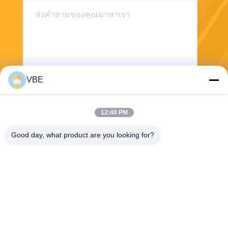
VBE
ส่ง
12:40 PM
Good day, what product are you looking for?
VBE Technology Shenzhen Co., Ltd.
vbe003@vbejammer.com
86-755-86239323