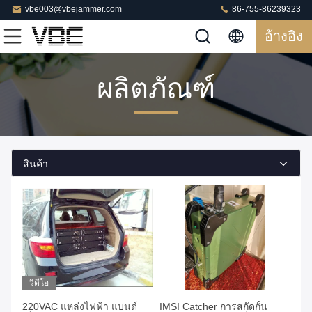
vbe003@vbejammer.com
86-755-86239323
อ้างอิง
ผลิตภัณฑ์
สินค้า
วิดีโอ
220VAC แหล่งไฟฟ้า แบนด์
IMSI Catcher การสกัดกั้น