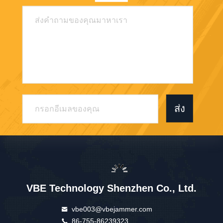
ส่ง
VBE Technology Shenzhen Co., Ltd.
vbe003@vbejammer.com
86-755-86239323