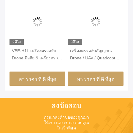
วิดีโอ
วิดีโอ
วิด
VBE-H1L เครื่องตรวจจับ
เครื่องตรวจจับสัญญาณ
เค
อง
Drone มือถือ & เครื่องตรวจ
Drone / UAV / Quadcopter
มื
หาที่ตั้งขนาดเล็กง่ายในการ
มือถือ 2.4GHz / 5.8GHz อลู
5
พกพาและการทํางาน
มิเนียม ABS ประมาณ 1.5kg
หา ราคา ที่ ดี ที่สุด
หา ราคา ที่ ดี ที่สุด
ส่งข้อสอบ
กรุณาส่งคําขอของคุณมา
ให้เรา และเราจะตอบคุณ
ในเร็วที่สุด