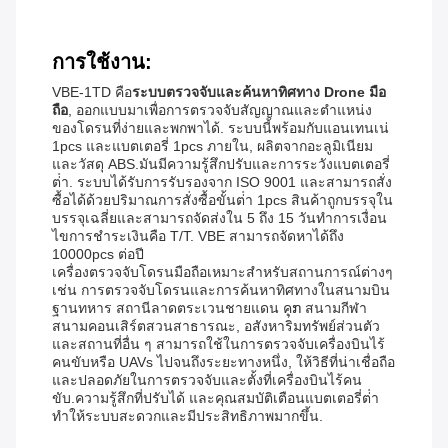
การใช้งาน:
VBE-1TD คือ
ระบบตรวจจับและค้นหาทิศทาง Drone มือ
ถือ
, ออกแบบมาเพื่อการตรวจจับสัญญาณและตําแหน่ง
ของโดรนที่ง่ายและพกพาได้. ระบบนี้พร้อมกับแอนเทนเน่
1pcs และแบตเตอรี่ 1pcs ภายใน, ผลิตจากอะลูมิเนียม
และวัสดุ ABS.มันมีความรู้สึกปรับและการระวังแบตเตอรี่
ต่ํา. ระบบได้รับการรับรองจาก ISO 9001 และสามารถสั่ง
ซื้อได้ด้วยปริมาณการสั่งซื้อขั้นต่ํา 1pcs สินค้าถูกบรรจุใน
บรรจุเฉลี่ยและสามารถจัดส่งใน 5 ถึง 15 วันทําการเงื่อน
ไขการชําระเงินคือ T/T. VBE สามารถจัดหาได้ถึง
10000pcs ต่อปี
เครื่องตรวจจับโดรนมือถือเหมาะสําหรับสถานการณ์ต่างๆ
เช่น การตรวจจับโดรนและการค้นหาทิศทางในสนามบิน
ฐานทหาร สถานีลาดตระเวนชายแดน คຸກ สนามกีฬา
สนามคอนเสิร์ตสวนสาธารณะ, อสังหาริมทรัพย์ส่วนตัว
และสถานที่อื่น ๆ สามารถใช้ในการตรวจจับเครื่องบินไร้
คนขับหรือ UAVs ไปจนถึงระยะทางหนึ่ง, ให้วิธีที่น่าเชื่อถือ
และปลอดภัยในการตรวจจับและตั้งที่เครื่องบินไร้คน
ขับ.ความรู้สึกที่ปรับได้ และคุณสมบัติเตือนแบตเตอรี่ต่ํา
ทําให้ระบบสะดวกและมีประสิทธิภาพมากขึ้น.