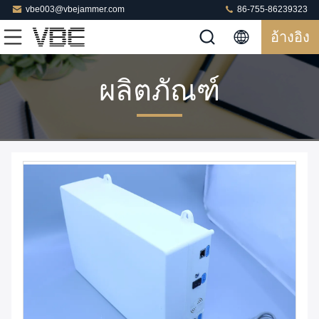
vbe003@vbejammer.com
86-755-86239323
อ้างอิง
ผลิตภัณฑ์