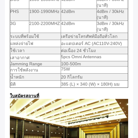
(นาที)
PHS
1900-1990MHz
42dBm
4dBm / 30kHz
(นาที)
3G
2100-2200MHZ
42dBm
3dBm / 30kHz
(นาที)
ระบบที่พร้อมใช้
เครือข่ายโทรศัพท์มือถือทั่วโลก
แหล่งจ่ายไฟ
อะแดปเตอร์ AC (AC110V-240V)
ใช้เวลา
ต่อเนื่อง 24 ชั่วโมง
5pcs Omni Antennas
เสาอากาศ
Jamming Range
100-500m
75W
การใช้พลังงาน
น้ำหนัก
20 กิโลกรัม
มิติ
385 (L) × 340 (W) × 180H) มม
ใบสมัครสถานที่