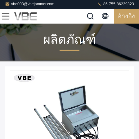
vbe003@vbejammer.com
86-755-86239323
อ้างอิง
ผลิตภัณฑ์