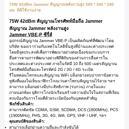
75W 42dBm Jammer สัญญาณพลังงานสูง 385 * 340 * 180
มม. มิติใช้งานง่าย
75W 42dBm สัญญาณโทรศัพท์มือถือ Jammer
สัญญาณ Jammer พลังงานสูง
Jammer VBE-P ซีรี่ส์
อุปกรณ์สัญญาณ Jammer VBE-P เป็นผลิตภัณฑ์ที่พัฒนาโดย
บริษัท ของเราร่วมกับเทคโนโลยีขั้นสูงที่บ้านและต่างประเทศ
โดยมีจุดประสงค์เพื่อการพัฒนาอย่างต่อเนื่องของระบบการ
สื่อสารตามการพัฒนาอย่างพิถีพิถันของส่วนการสื่อสารใน
ประเทศและต่างประเทศ ภายในรัศมี 10 ถึง 500 เมตรสัญญาณ
โทรศัพท์มือถือและโทรทัศน์ 2G / 3G / 4G ระเบิด
รีโมทคอนโทรลและสัญญาณ WiFi บล็อกยางลบปากกาข้อความ
หูฟังที่มองไม่เห็นนาฬิกาโกงแว่นตาโพรบสัญญาณไร้สาย ฯลฯ
สามารถ บล็อกอย่างมีประสิทธิภาพ (รบกวน) ภายในและ
ภายนอกห้อง ยุติการโกงนักเรียนสร้างความมั่นใจในสถานที่เงียบ
สงบป้องกันการโจมตีด้วยระเบิดป้องกันบุคคลสำคัญ
ฟังก์ชั่นสินค้า:
สามารถติดขัด CDMA, GSM, SCDMA, DCS (1800MHz), PCS
(1900MHz), PHS, 3G, 4G, Wifi, GPS, VHF / UHF, ฯลฯ
คุณสมบัติของสินค้า:
สามารถเลือกย่านความถี่และกำลังขับได้