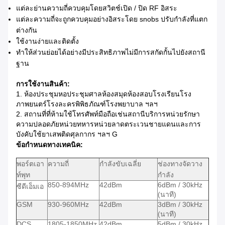
แต่ละย่านความถี่ควบคุมโดยสวิตช์เปิด / ปิด RF อิสระ
แต่ละความถี่จะถูกควบคุมอย่างอิสระโดย snobs ปรับกำลังที่แตก
ต่างกัน
ใช้งานง่ายและติดตั้ง
ทำให้ส่วนย่อยได้อย่างมีประสิทธิภาพไม่มีการสกัดกั้นไปยังสถานี
ฐาน
การใช้งานสินค้า:
1. ห้องประชุมหอประชุมศาลห้องสมุดห้องสอบโรงเรียนโรง
ภาพยนตร์โรงละครพิพิธภัณฑ์โรงพยาบาล ฯลฯ
2. สถานที่ที่ห้ามใช้โทรศัพท์มือถือเช่นสถานีบริการหน่วยรักษา
ความปลอดภัยหน่วยทหารหน่วยลาดตระเวนชายแดนและการ
บังคับใช้ยาเสพติดศุลกากร ฯลฯ G
ข้อกำหนดทางเทคนิค:
พอร์ตเอา
ความถี่
กำลังขับเฉลี่ย
ช่องทางจัดวาง
ท์พุท
กำลัง
850-894MHz
42dBm
6dBm / 30kHz
ซีดีเอ็มเอ
(นาที)
GSM
930-960MHz
42dBm
3dBm / 30kHz
(นาที)
DCS
1805-1850MHz
42dBm
5dBm / 30kHz