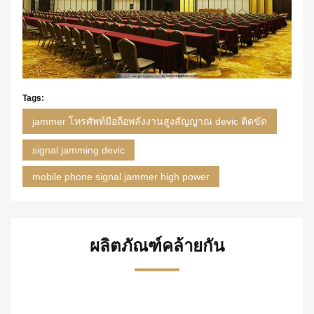
Tags:
jammer โทรศัพท์มือถือพลังงานสูงสัญญาณ devic ติดขัด
signal jamming devic
mobile phone signal jammer high power
ผลิตภัณฑ์คล้ายกัน