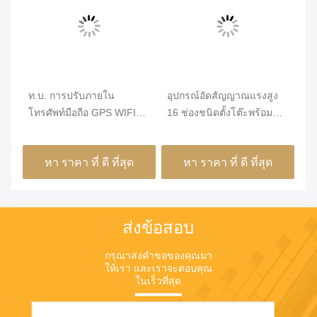
ท.บ. การปรับภายใน
อุปกรณ์อัดสัญญาณแรงสูง
Ja
โทรศัพท์มือถือ GPS WIFI
16 ช่องชนิดตั้งโต๊ะพร้อม
มื
วง
โดรน VHF UHF Jammer
ระบบระบายความร้อนที่ดี
Ja
20MHz ถึง 6000MHz VBE-
สำ
หา ราคา ที่ ดี ที่สุด
หา ราคา ที่ ดี ที่สุด
480P
ส่งข้อสอบ
กรุณาส่งคําขอของคุณมา
ให้เรา และเราจะตอบคุณ
ในเร็วที่สุด