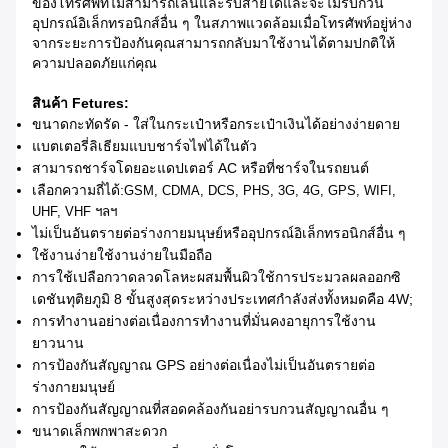
ของโทรศัพท์ไม่สามารถเล่นและรับสายได้และจะไม่รบกวน
อุปกรณ์อิเล็กทรอนิกส์อื่น ๆ ในสภาพแวดล้อมเมื่อโทรศัพท์อยู่ห่าง
จากระยะการป้องกันคุณสามารถกลับมาใช้งานได้ตามปกติให้
ความปลอดภัยแก่คุณ
สินค้า Fetures:
ขนาดกะทัดรัด - ใส่ในกระเป๋าหรือกระเป๋าเงินได้อย่างง่ายดาย
แบตเตอรี่ลิเธียมแบบชาร์จไฟได้ในตัว
สามารถชาร์จโดยอะแดปเตอร์ AC หรือที่ชาร์จในรถยนต์
เลือกความถี่ได้:
GSM, CDMA, DCS, PHS, 3G, 4G, GPS, WIFI,
UHF, VHF ฯลฯ
ไม่เป็นอันตรายต่อร่างกายมนุษย์หรืออุปกรณ์อิเล็กทรอนิกส์อื่น ๆ
ใช้งานง่ายใช้งานง่ายในมือถือ
การใช้เปลือกวาดลวดโลหะผสมพื้นผิวใช้การประมวลผลออกซิ
เดชันทุติยภูมิ 8 ขั้นสูงสุดระหว่างประเทศกำลังส่งทั้งหมดคือ 4W;
การทำงานอย่างต่อเนื่องการทำงานที่มั่นคงอายุการใช้งาน
ยาวนาน
การป้องกันสัญญาณ GPS อย่างต่อเนื่องไม่เป็นอันตรายต่อ
ร่างกายมนุษย์
การป้องกันสัญญาณที่สอดคล้องกันอย่ารบกวนสัญญาณอื่น ๆ
ขนาดเล็กพกพาสะดวก