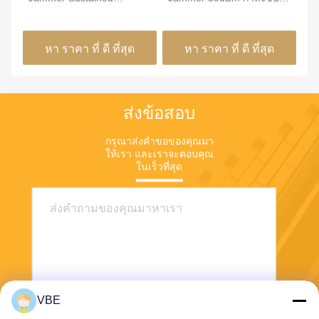
Shielding สัญญาณ GPS หก
เฉลี่ย VBE-6H
ถื
พอร์ตเอาต์พุต
กำ
หา ราคา ที่ ดี ที่สุด
หา ราคา ที่ ดี ที่สุด
ส่งข้อสอบ
กรุณาส่งคําขอของคุณมา
ให้เรา และเราจะตอบคุณ
ในเร็วที่สุด
VBE