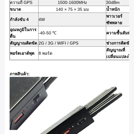
ความถี่ GPS
1500-1600MHz
30dBm
ขนาด
140 × 75 × 35 มม
น้ำหนัก
พาวเวอร์
กำลังขับ 4
4W
ซัพพลาย
อุณหภูมิในการ
-40-50 ℃
ความชื้นสัมพัทธ
ตื่น
สัญญาณติดขัด
2G / 3G / WIFI / GPS
ช่วงการติดขัด
สัญญาณที่
พอร์ตเอาต์พุต
8 พอร์ต
เปลี่ยนแปลงได้
ภาพสินค้า: