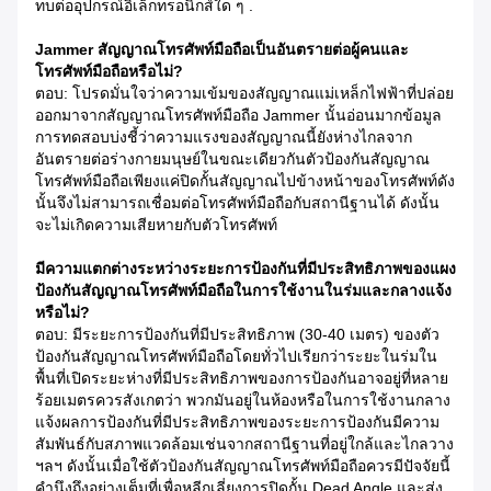
ทบต่ออุปกรณ์อิเล็กทรอนิกส์ใด ๆ .
Jammer สัญญาณโทรศัพท์มือถือเป็นอันตรายต่อผู้คนและ
โทรศัพท์มือถือหรือไม่?
ตอบ: โปรดมั่นใจว่าความเข้มของสัญญาณแม่เหล็กไฟฟ้าที่ปล่อย
ออกมาจากสัญญาณโทรศัพท์มือถือ Jammer นั้นอ่อนมากข้อมูล
การทดสอบบ่งชี้ว่าความแรงของสัญญาณนี้ยังห่างไกลจาก
อันตรายต่อร่างกายมนุษย์ในขณะเดียวกันตัวป้องกันสัญญาณ
โทรศัพท์มือถือเพียงแค่ปิดกั้นสัญญาณไปข้างหน้าของโทรศัพท์ดัง
นั้นจึงไม่สามารถเชื่อมต่อโทรศัพท์มือถือกับสถานีฐานได้ ดังนั้น
จะไม่เกิดความเสียหายกับตัวโทรศัพท์
มีความแตกต่างระหว่างระยะการป้องกันที่มีประสิทธิภาพของแผง
ป้องกันสัญญาณโทรศัพท์มือถือในการใช้งานในร่มและกลางแจ้ง
หรือไม่?
ตอบ: มีระยะการป้องกันที่มีประสิทธิภาพ (30-40 เมตร) ของตัว
ป้องกันสัญญาณโทรศัพท์มือถือโดยทั่วไปเรียกว่าระยะในร่มใน
พื้นที่เปิดระยะห่างที่มีประสิทธิภาพของการป้องกันอาจอยู่ที่หลาย
ร้อยเมตรควรสังเกตว่า พวกมันอยู่ในห้องหรือในการใช้งานกลาง
แจ้งผลการป้องกันที่มีประสิทธิภาพของระยะการป้องกันมีความ
สัมพันธ์กับสภาพแวดล้อมเช่นจากสถานีฐานที่อยู่ใกล้และไกลวาง
ฯลฯ ดังนั้นเมื่อใช้ตัวป้องกันสัญญาณโทรศัพท์มือถือควรมีปัจจัยนี้
คำนึงถึงอย่างเต็มที่เพื่อหลีกเลี่ยงการปิดกั้น Dead Angle และส่ง