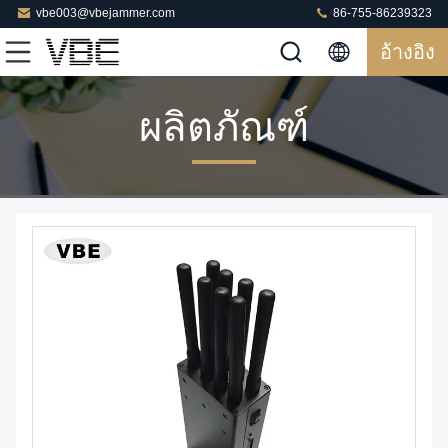
vbe003@vbejammer.com
86-755-86239323
อ้างอิง
ผลิตภัณฑ์