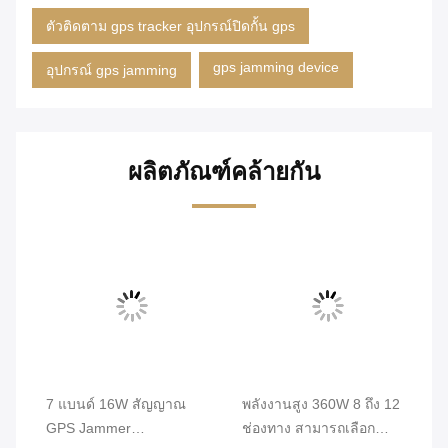
ตัวติดตาม gps tracker อุปกรณ์ปิดกั้น gps
gps jamming device
อุปกรณ์ gps jamming
ผลิตภัณฑ์คล้ายกัน
PS
7 แบนด์ 16W สัญญาณ
พลังงานสูง 360W 8 ถึง 12
รถ
GPS Jammer
ช่องทาง สามารถเลือก
ส