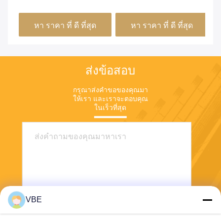
รีโมทคอนโทรล VHF / UHF
เครื่องยับยั้งสัญญาณภายใน
15
/ GSM สีเงิน
ห้อง พร้อมกล่องเหล็กอัลลูมิ
ร่
หา ราคา ที่ ดี ที่สุด
หา ราคา ที่ ดี ที่สุด
เนียมและปานล์ควบคุมระยะ
ไกล
ส่งข้อสอบ
กรุณาส่งคําขอของคุณมา
ให้เรา และเราจะตอบคุณ
ในเร็วที่สุด
VBE