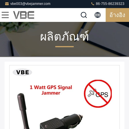
vbe003@vbejammer.com
86-755-86239323
อ้างอิง
ผลิตภัณฑ์