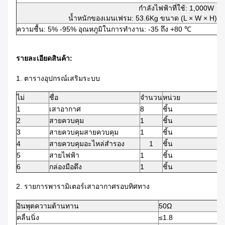
กำลังไฟฟ้าที่ใช้: 1,000W
น้ำหนักของเมนเฟรม: 53.6Kg ขนาด (L × W × H): 8
ความชื้น: 5% -95% อุณหภูมิในการทำงาน: -35 ถึง +80 ℃
รายละเอียดสินค้า:
1. ตารางอุปกรณ์เสริมระบบ
ไม่
ชื่อ
จำนวน
หน่วย
1
เสาอากาศ
8
ชิ้น
2
สายควบคุม
1
ชิ้น
3
สายควบคุมสายควบคุม
1
ชิ้น
4
สายควบคุมอะไหล่สำรอง
1
ชิ้น
5
สายไฟฟ้า
1
ชิ้น
6
กล่องมือดึง
1
ชิ้น
2. รายการพารามิเตอร์เสาอากาศรอบทิศทาง
อินพุตความต้านทาน
50Ω
คลื่นนิ่ง
≤1.8