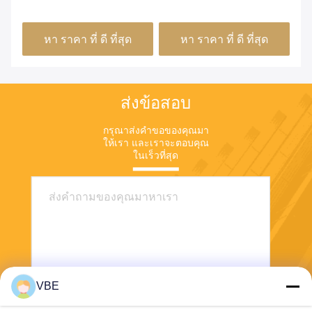
ง
2500MHz รัศมีการรบกวน
Jammer 360 องศา
Ja
ขนาดใหญ่
Jamming
หา ราคา ที่ ดี ที่สุด
หา ราคา ที่ ดี ที่สุด
ส่งข้อสอบ
กรุณาส่งคําขอของคุณมา
ให้เรา และเราจะตอบคุณ
ในเร็วที่สุด
VBE