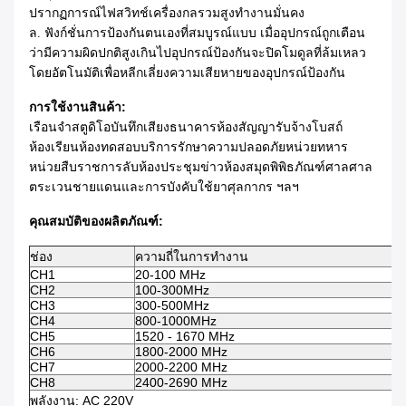
ปรากฏการณ์ไฟสวิทช์เครื่องกลรวมสูงทำงานมั่นคง
ฟังก์ชั่นการป้องกันตนเองที่สมบูรณ์แบบ
เมื่ออุปกรณ์ถูกเตือน
ล.
ว่ามีความผิดปกติสูงเกินไปอุปกรณ์ป้องกันจะปิดโมดูลที่ล้มเหลว
โดยอัตโนมัติเพื่อหลีกเลี่ยงความเสียหายของอุปกรณ์ป้องกัน
การใช้งานสินค้า:
เรือนจำสตูดิโอบันทึกเสียงธนาคารห้องสัญญารับจ้างโบสถ์
ห้องเรียนห้องทดสอบบริการรักษาความปลอดภัยหน่วยทหาร
หน่วยสืบราชการลับห้องประชุมข่าวห้องสมุดพิพิธภัณฑ์ศาลศาล
ตระเวนชายแดนและการบังคับใช้ยาศุลกากร ฯลฯ
คุณสมบัติของผลิตภัณฑ์:
ช่อง
ความถี่ในการทำงาน
ก
CH1
20-100 MHz
4
CH2
100-300MHz
4
CH3
300-500MHz
4
CH4
800-1000MHz
4
CH5
1520 - 1670 MHz
4
CH6
1800-2000 MHz
4
CH7
2000-2200 MHz
4
CH8
2400-2690 MHz
4
พลังงาน: AC 220V