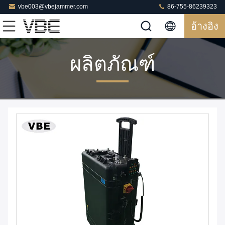
vbe003@vbejammer.com
86-755-86239323
อ้างอิง
ผลิตภัณฑ์